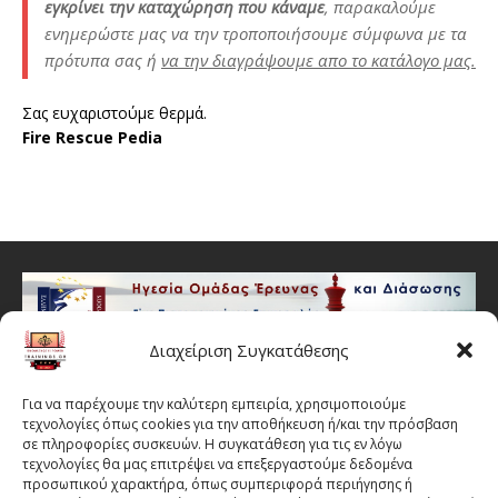
εγκρίνει την καταχώρηση που κάναμε
, παρακαλούμε
ενημερώστε μας να την τροποποιήσουμε σύμφωνα με τα
πρότυπα σας ή
να την διαγράψουμε απο το κατάλογο μας.
Σας ευχαριστούμε θερμά.
Fire Rescue Pedia
Διαχείριση Συγκατάθεσης
Για να παρέχουμε την καλύτερη εμπειρία, χρησιμοποιούμε
TRAININGS.GR
τεχνολογίες όπως cookies για την αποθήκευση ή/και την πρόσβαση
σε πληροφορίες συσκευών. Η συγκατάθεση για τις εν λόγω
Οι καταχωρήσεις μας έχουν καθαρά συμβουλευτικό και
τεχνολογίες θα μας επιτρέψει να επεξεργαστούμε δεδομένα
ενημερωτικό χαρακτήρα & σκοπό και ανανεώνονται ή
προσωπικού χαρακτήρα, όπως συμπεριφορά περιήγησης ή