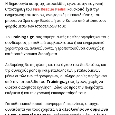
Η δημιουργία αυτής της ιστοσελίδας έγινε με την ευγενική
υποστήριξη του
Fire Rescue Pedia
, και σκοπό έχει την
ενημέρωση του κοινού, αναφορικά με εκπαιδεύσεις που
μπορεί να βρει στην Ελλάδα ή στην Κύπρο από αξιόπιστους
φορείς μέσω των ιστοσελίδων τους.
Το
Trainings.gr,
σας παρέχει αυτές τις πληροφορίες και τους
συνδέσμους, με καθαρά συμβουλευτικό ή και ενημερωτικό
χαρακτήρα και ανανεώνονται ή τροποποιούνται συνεχώς ή
κατά τακτά χρονικά διαστήματα.
Δεδομένης δε της φύσης και του όγκου του διαδικτύου, και
της συνεχούς ροής ή/ και μεταβολής των μεταδιδόμενων
μέσω αυτών των πληροφοριών, οι πληροφορίες παρέχονται
από την Ιστοσελίδα του
Trainings.gr
ως έχουν, χωρίς να
δίδεται οιαδήποτε εγγύηση, ιδίως ως προς την πληρότητα,
επάρκεια ή και την χρονική επικαιροποίησή τους.
Για κάθε εκπαιδευτικό πρόγραμμα ή σεμινάριο, υπάρχει
δυνατότητα για τους χρήστες,
να αξιολογήσουν σύμφωνα
με την εμπειρία τους
την εκάστοτε εταιρία, μέσω
1 έως 5