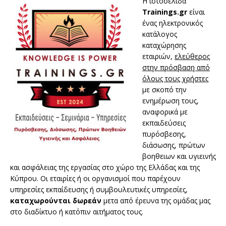
Η ιστοσελίδα
Trainings.gr
είναι
ένας ηλεκτρονικός
κατάλογος
καταχώρησης
εταιριών,
ελεύθερος
στην πρόσβαση από
όλους τους χρήστες
με σκοπό την
ενημέρωση τους,
αναφορικά με
εκπαιδεύσεις
πυρόσβεσης,
διάσωσης, πρώτων
βοηθειων και υγιεινής
και ασφάλειας της εργασίας στο χώρο της Ελλάδας και της
Κύπρου. Οι εταιρίες ή οι οργανισμοί που παρέχουν
υπηρεσίες εκπαίδευσης ή συμβουλευτικές υπηρεσίες,
καταχωρούνται δωρεάν
μετα από έρευνα της ομάδας μας
στο διαδίκτυο ή κατόπιν αιτήματος τους.